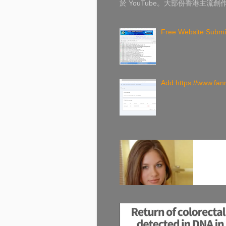
於 YouTube。大部份香港主流創作者（
Free Website Submit
Add https://www.fan