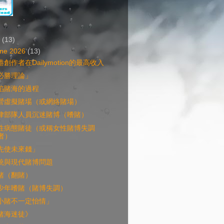
6
(13)
ne 2026
(13)
港創作者在Dailymotion的最高收入
必勝理論」
陷賭海的過程
營虛擬賭場（或網絡賭場）
律部隊人員沉迷賭博（嗜賭）
性病態賭徒（或稱女性賭博失調
者）
先使未來錢」
統與現代賭博問題
賭（翻賭）
少年嗜賭（賭博失調）
小賭不一定怡情」
賭海迷徒》