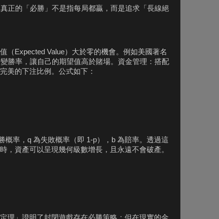
，真正的「必勝」不是指每局都贏，而是追求「長線絕
Expected Value）大於零的機會。例如美國著名
牌改變勝率，讓自己的期望值高於賭場。資金管理：搭配
完美的下注比例。公式如下：
勝概率，q 為失敗概率（即 1-p），b 為賠率。透過這
時，資產可以呈現幾何級數增長，且永遠不會破產。
定理」證明了封閉遊戲存在必勝策略；但在現實的金