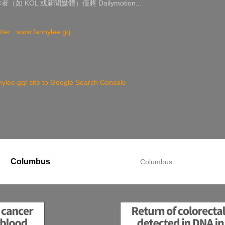
如 KOL 或新聞媒體）僅將 Dailymotion...
ter : www.fannylee.gq
nylee.gq/ site to Google Search Console