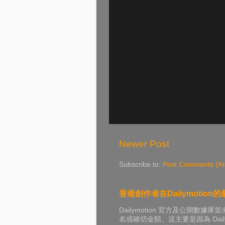
Newer Post
Subscribe to:
Post Comments (A
香港創作者在Dailymotion
Dailymotion 官方及公開
名或確切金額。這主要是因為 Dai