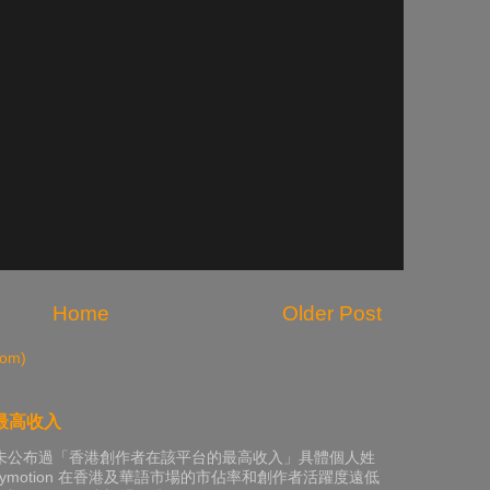
Home
Older Post
tom)
的最高收入
數據庫並未公布過「香港創作者在該平台的最高收入」具體個人姓
lymotion 在香港及華語市場的市佔率和創作者活躍度遠低