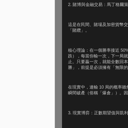
2. 賭博與金融交易：馬丁格爾策略 (Mar
這是在民間、賭場及加密貨幣交
「賭纜」。
核心理論：在一個勝率接近 50
跌），每當你輸一次，下一局就把
止。只要贏一次，就能全數回本
勝」，前提是必須擁有「無限的
在現實中，連輸 10 局的概率雖
瞬間破產（俗稱「爆倉」）。因
3. 現實博弈：正數期望值與凱利公式 (K