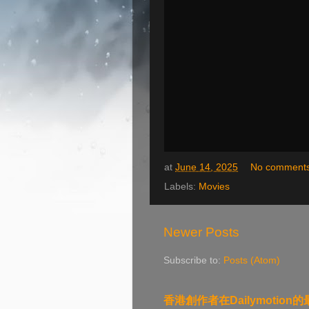
at
June 14, 2025
No comment
Labels:
Movies
Newer Posts
Subscribe to:
Posts (Atom)
香港創作者在Dailymotion