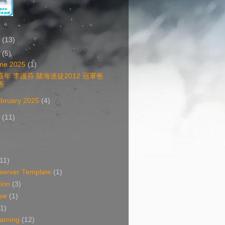
6
(13)
5
(5)
ne 2025
(1)
嘉年 李漫芬 賭海迷徒2012 冠軍爸
爸
bruary 2025
(4)
2
(11)
(11)
erver Template
(1)
ion
(3)
ee
(1)
(1)
arning
(12)