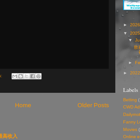
►
202
▼
202
▼
Ju
敖
►
Fe
►
202
s:
Labels
Betting
Home
Older Posts
CWD Ads
Dailymot
Fanny L
Movies
的最高收入
Online e