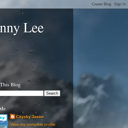
anny Lee
 This Blog
 Me
Citysky Jason
View my complete profile