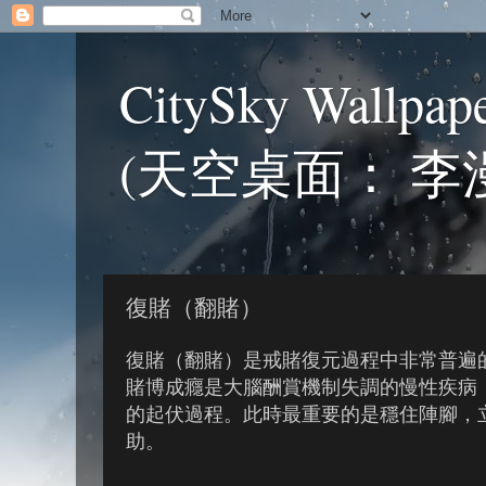
CitySky Wallpap
(天空桌面： 李
復賭（翻賭）
復賭（翻賭）是戒賭復元過程中非常普遍
賭博成癮是大腦酬賞機制失調的慢性疾病
的起伏過程。此時最重要的是穩住陣腳，
助。