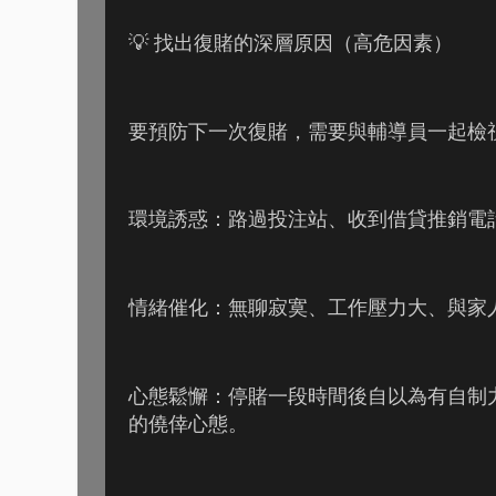
💡 找出復賭的深層原因（高危因素）
要預防下一次復賭，需要與輔導員一起檢
環境誘惑：路過投注站、收到借貸推銷電
情緒催化：無聊寂寞、工作壓力大、與家
心態鬆懈：停賭一段時間後自以為有自制
的僥倖心態。