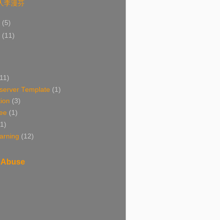
人李漫芬
5
(5)
2
(11)
(11)
erver Template
(1)
ion
(3)
ee
(1)
(1)
arning
(12)
 Abuse