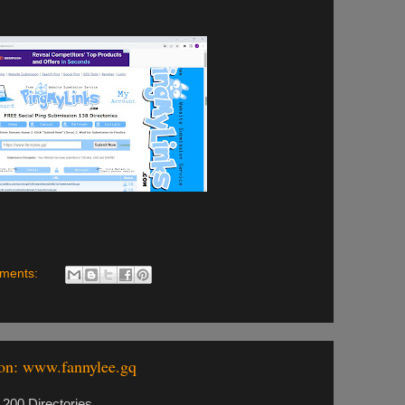
ments:
on: www.fannylee.gq
200 Directories