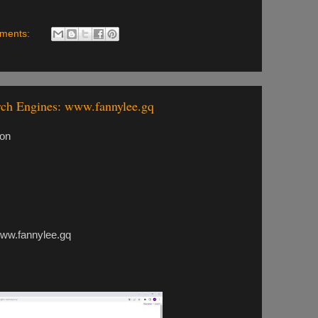
ments:
rch Engines: www.fannylee.gq
on
annylee.gq