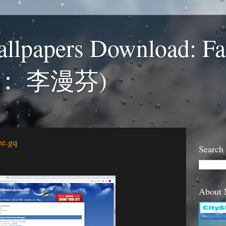
llpapers Download: F
： 李漫芬)
ee.gq
Search
About