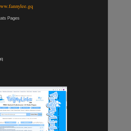
ww.fannylee.gq
tats Pages
gq