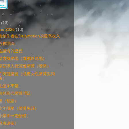
6
(13)
ne 2026
(13)
港創作者在Dailymotion的最高收入
必勝理論」
陷賭海的過程
營虛擬賭場（或網絡賭場）
律部隊人員沉迷賭博（嗜賭）
性病態賭徒（或稱女性賭博失調
者）
先使未來錢」
統與現代賭博問題
賭（翻賭）
少年嗜賭（賭博失調）
小賭不一定怡情」
賭海迷徒》