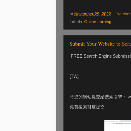
at
November 29, 2022
No com
Labels:
Online earning
Submit Your Website to Sea
FREE Search Engine Submissi
[TW]
將您的網站提交給搜索引擎： www.f
免費搜索引擎提交