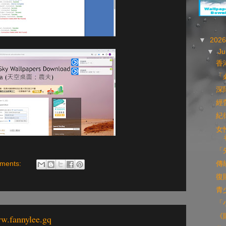
▼
202
▼
Ju
香
「
深
經
紀
女
「
傳
ments:
復
青
「
《
ww.fannylee.gq