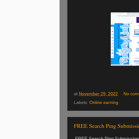
at
November 29, 2022
No com
Labels:
Online earning
FREE Search Ping Submissi
FREE Search Ping Submission 