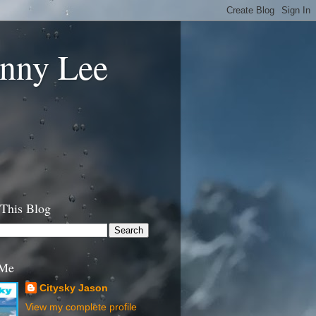
anny Lee
 This Blog
 Me
Citysky Jason
View my complete profile