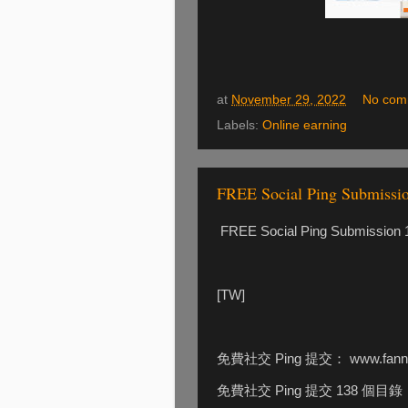
at
November 29, 2022
No com
Labels:
Online earning
FREE Social Ping Submissio
FREE Social Ping Submission 1
[TW]
免費社交 Ping 提交： www.fanny
免費社交 Ping 提交 138 個目錄