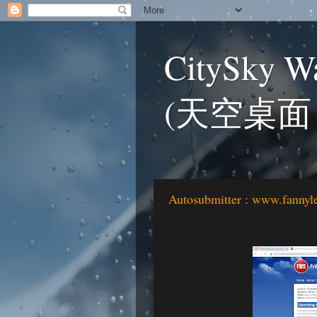
CitySky Wa
(天空桌面
Autosubmitter : www.fannyl