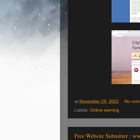
at
November 29, 2022
No com
Labels:
Online earning
Free Website Submitter : w