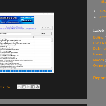
藝
►
202
►
202
Labels
Betting
CWD Ads
Dailymot
Fanny L
Movies
Online e
Report
ments: