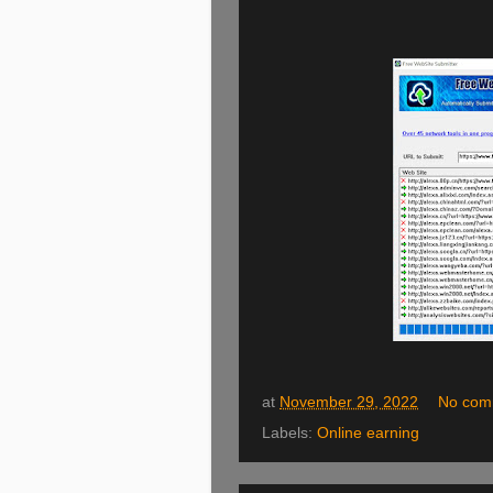
at
November 29, 2022
No com
Labels:
Online earning