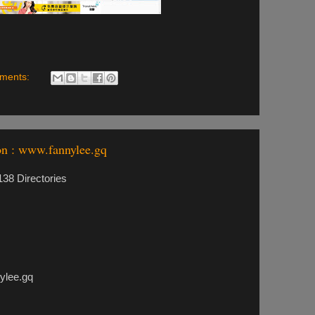
ments:
n : www.fannylee.gq
38 Directories
lee.gq