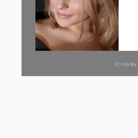
(C) CitySk