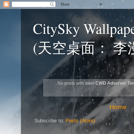
CitySky Wallpap
(天空桌面： 李
No posts with label
CWD Adserver Te
Home
Subscribe to:
Posts (Atom)